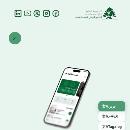
文A
عربي
文A
አማርኛ
文A
Tagalog