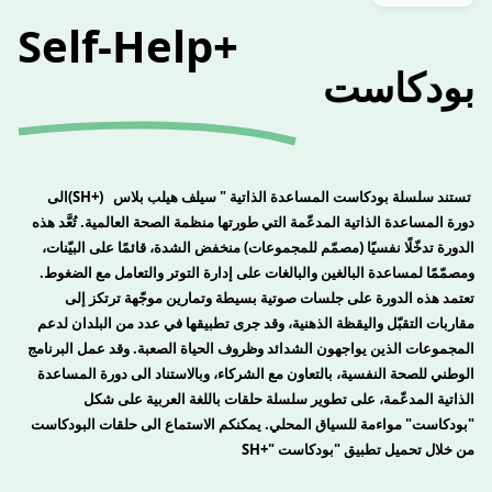
Self-Help+
بودكاست
تستند سلسلة بودكاست المساعدة الذاتية " سيلف هيلب بلاس
(SH+)
الى
دورة المساعدة الذاتية المدعّمة التي طورتها منظمة الصحة العالمية. تُعَّد هذه
الدورة تدخّلًا نفسيًا (مصمّم للمجموعات) منخفض الشدة، قائمًا على البيّنات،
ومصمّمًا لمساعدة البالغين والبالغات على إدارة التوتر والتعامل مع الضغوط.
تعتمد هذه الدورة على جلسات صوتية بسيطة وتمارين موجّهة ترتكز إلى
مقاربات التقبّل واليقظة الذهنية، وقد جرى تطبيقها في عدد من البلدان لدعم
المجموعات الذين يواجهون الشدائد وظروف الحياة الصعبة. وقد عمل البرنامج
الوطني للصحة النفسية، بالتعاون مع الشركاء، وبالاستناد الى دورة المساعدة
الذاتية المدعّمة، على تطوير سلسلة حلقات باللغة العربية على شكل
"بودكاست" مواءمة للسياق المحلي. يمكنكم الاستماع الى حلقات البودكاست
من خلال تحميل تطبيق "بودكاست
SH+"